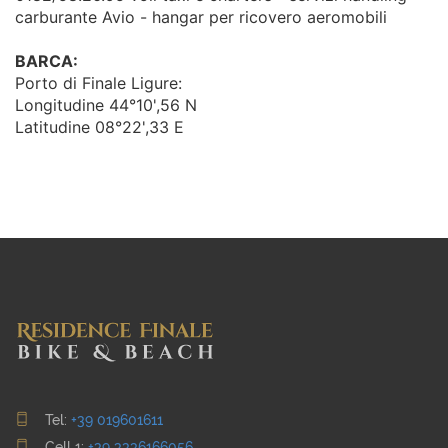
carburante Avio - hangar per ricovero aeromobili
BARCA:
Porto di Finale Ligure:
Longitudine 44°10',56 N
Latitudine 08°22',33 E
Tel:
+39 019601611
Cell 1:
+39 3336166056